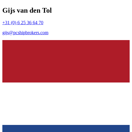
Gijs van den Tol
+31 (0) 6 25 36 64 70
gijs@pcshipbrokers.com