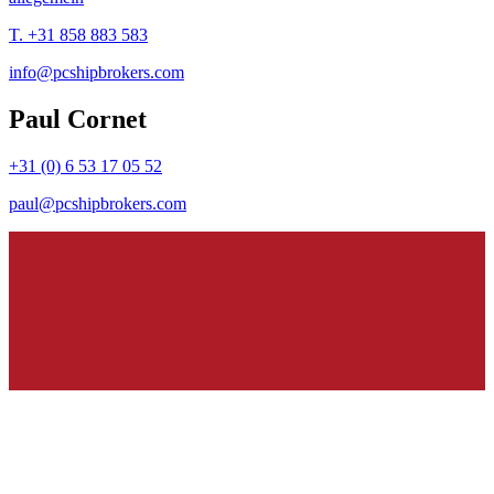
T. +31 858 883 583
info@pcshipbrokers.com
Paul Cornet
+31 (0) 6 53 17 05 52
paul@pcshipbrokers.com