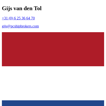
Gijs van den Tol
+31 (0) 6 25 36 64 70
gijs@pcshipbrokers.com