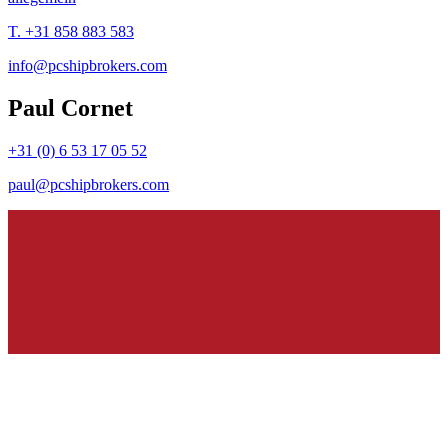
T. +31 858 883 583
info@pcshipbrokers.com
Paul Cornet
+31 (0) 6 53 17 05 52
paul@pcshipbrokers.com