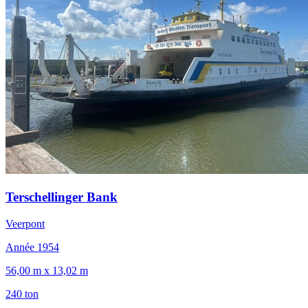
Terschellinger Bank
Veerpont
Année 1954
56,00 m x 13,02 m
240 ton