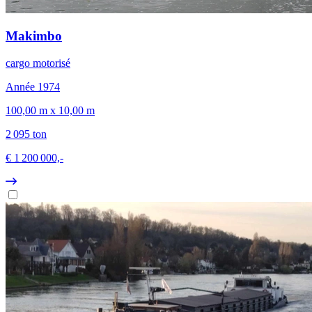
Makimbo
cargo motorisé
Année 1974
100,00 m x 10,00 m
2 095 ton
€ 1 200 000,-