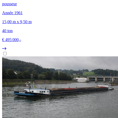
pousseur
Année 1961
15,00 m x 9,50 m
40 ton
€ 495 000,-