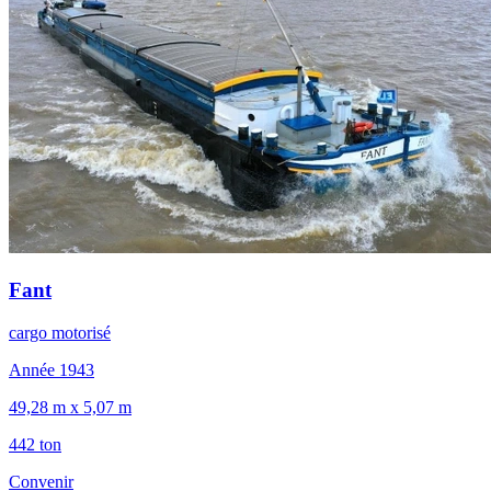
Fant
cargo motorisé
Année 1943
49,28 m x 5,07 m
442 ton
Convenir