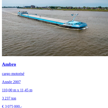
Ambro
cargo motorisé
Année 2007
110,00 m x 11,45 m
3 237 ton
€ 3 075 000,-