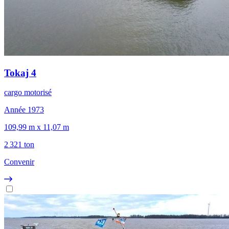
Tokaj 4
cargo motorisé
Année 1973
109,99 m x 11,07 m
2 321 ton
Convenir