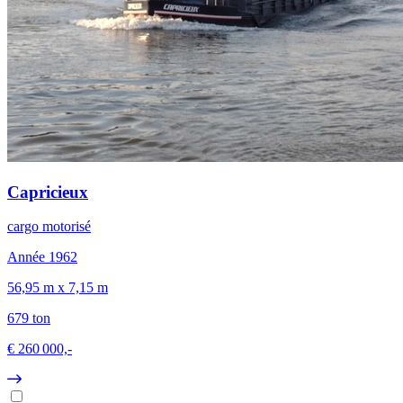
Capricieux
cargo motorisé
Année 1962
56,95 m x 7,15 m
679 ton
€ 260 000,-