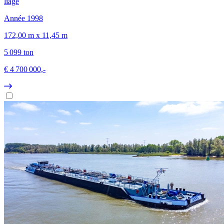
liage
Année 1998
172,00 m x 11,45 m
5 099 ton
€ 4 700 000,-