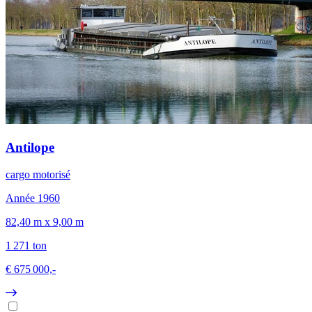
Antilope
cargo motorisé
Année 1960
82,40 m x 9,00 m
1 271 ton
€ 675 000,-