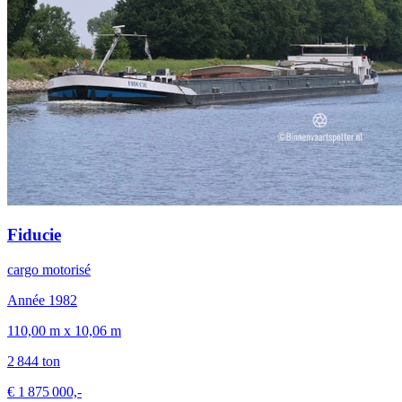
Fiducie
cargo motorisé
Année 1982
110,00 m x 10,06 m
2 844 ton
€ 1 875 000,-