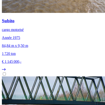
Subito
cargo motorisé
Année 1975
84,84 m x 9,50 m
1 720 ton
€ 1 145 000,-