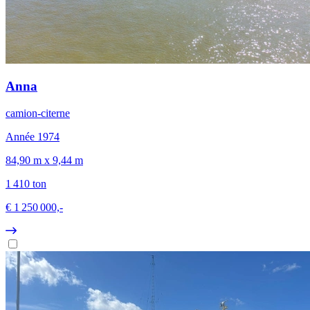
Anna
camion-citerne
Année 1974
84,90 m x 9,44 m
1 410 ton
€ 1 250 000,-